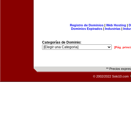
Registro de Dominios
|
Web Hosting
|
D
Dominios Expirados
|
Industrias
|
Indu
Categorías de Dominio:
[Pág. princi
** Precios expre
© 2002/2022 Solo10.com