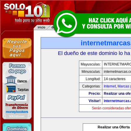
internetmarca
El dueño de este dominio lo ha
Mayusculas:
INTERNETMAR
Minusculas:
internetmarcas.
Longitud:
14 caracteres
Categorias:
Internet
,
Marcas 
Precio:
Realizar una ofe
Visitar!
internetmarcas
Serán consideradas ofer
Realizar una Oferta